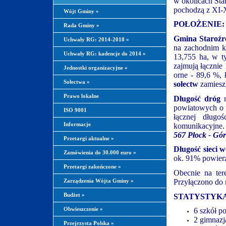
w okolicach Sta
pochodzą z XI-
Wójt Gminy
»
POŁOŻENIE:
Rada Gminy
»
Gmina Staroź
Uchwały RG: 2014-2018
»
na zachodnim k
Uchwały RG: kadencje do 2014
»
13,755 ha, w t
zajmują łącznie
Jednostki organizacyjne
»
orne - 89,6 %,
Sołectwa
»
sołectw
zamiesz
Prawo lokalne
Długość dróg
powiatowych o 
ISO 9001
łącznej długo
komunikacyjne. 
Informacje
567 Płock - Gó
Przetargi aktualne
»
Długość sieci 
Zamówienia do 30.000 euro
»
ok. 91% powier
Przetargi zakończone
»
Obecnie na ter
Przyłączono do 
Zarządzenia Wójta Gminy
»
STATYSTYKA
Budżet
»
Obwieszczenie
»
6 szkół 
2 gimnazj
Przejrzysta Polska
»