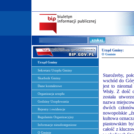
Urząd Gminy:
O Gminie
Urząd Gminy
Sekretarz Urzędu Gminy
Staroźreby, po
Skarbnik Gminy
wschód do Góry
jest to nieoma
Dane kontaktowe
Wisły. Z dość d
Organizacja urzędu
została utworz
nazwa miejscowo
Godziny Urzędowania
dwóch członów 
Rejestry i ewidencje
nowopolskie „źr
Regulamin Organizacyjny
kultowa oznacza
piastowskim by
Informacje nieudostępnione
całość z kluczo
O Gminie