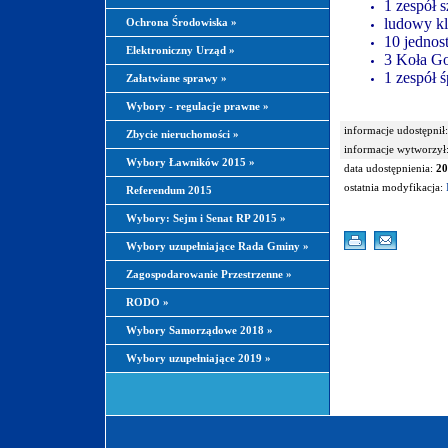
1 zespół s
ludowy k
Ochrona Środowiska
»
10 jedno
Elektroniczny Urząd
»
3 Koła G
1 zespó
Załatwiane sprawy
»
Wybory - regulacje prawne
»
informacje udostępnił:
Zbycie nieruchomości
»
informacje wytworzył
Wybory Ławników 2015
»
data udostępnienia:
20
ostatnia modyfikacja:
Referendum 2015
Wybory: Sejm i Senat RP 2015
»
Wybory uzupełniające Rada Gminy
»
Zagospodarowanie Przestrzenne
»
RODO
»
Wybory Samorządowe 2018
»
Wybory uzupełniające 2019
»