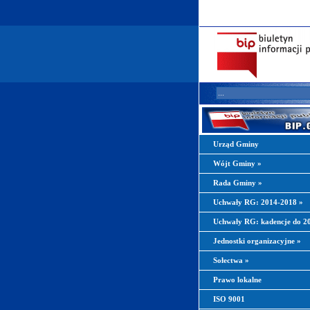
Urząd Gminy
Wójt Gminy
»
Rada Gminy
»
Uchwały RG: 2014-2018
»
Uchwały RG: kadencje do 
Jednostki organizacyjne
»
Sołectwa
»
Prawo lokalne
ISO 9001