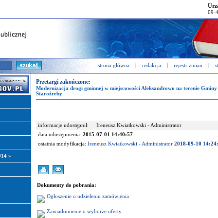
Urz
09-4
strona główna
|
redakcja
|
rejestr zmian
|
s
Przetargi zakończone:
Modernizacja drogi gminnej w miejscowości Aleksandrowo na terenie Gminy
Staroźreby
informacje udostępnił:
Ireneusz Kwiatkowski - Administrator
data udostępnienia:
2015-07-01 14:40:57
ostatnia modyfikacja:
Ireneusz Kwiatkowski - Administrator
2018-09-10 14:24
2014
»
Dokumenty do pobrania:
Ogłoszenie o udzieleniu zamówienia
Zawiadomienie o wyborze oferty