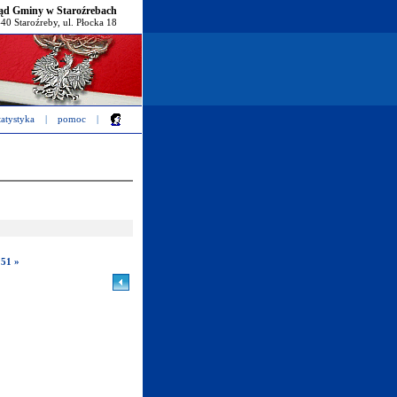
ąd Gminy w Staroźrebach
40 Staroźreby, ul. Płocka 18
tatystyka
|
pomoc
|
:51 »