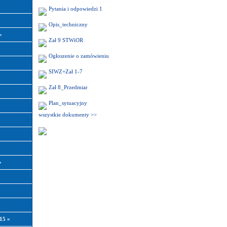
Pytania i odpowiedzi 1
Opis_techniczny
»
Zał 9 STWiOR
Ogłoszenie o zamówieniu
SIWZ+Zał 1-7
Zał 8_Przedmiar
Plan_sytuacyjny
wszystkie dokumenty >>
»
015
»